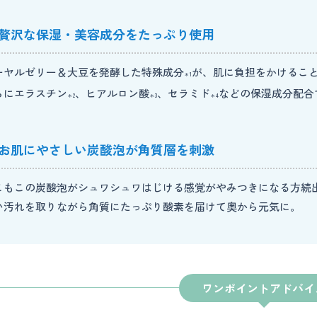
贅沢な保湿・美容成分をたっぷり使用
ーヤルゼリー＆大豆を発酵した特殊成分
が、肌に負担をかけるこ
＊1
らにエラスチン
、ヒアルロン酸
、セラミド
などの保湿成分配合
＊2
＊3
＊4
お肌にやさしい炭酸泡が角質層を刺激
こもこの炭酸泡がシュワシュワはじける感覚がやみつきになる方続
い汚れを取りながら角質にたっぷり酸素を届けて奥から元気に。
ワンポイントアドバイ