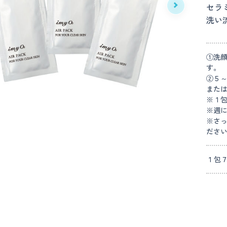
セラ
洗い
①洗
す。
②５
また
※１
※週
※さ
ださ
１包