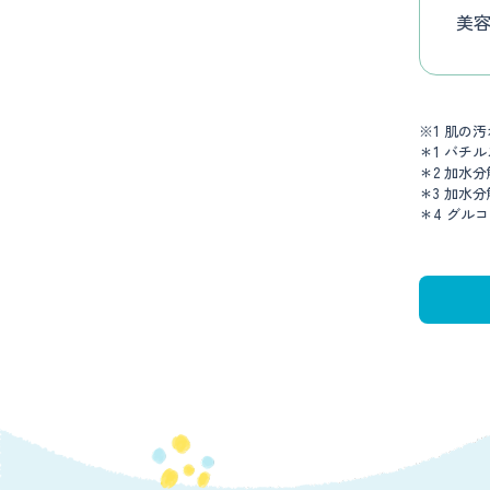
美
※1 肌の
＊1 バチ
＊2 加水
＊3 加水
＊4 グル