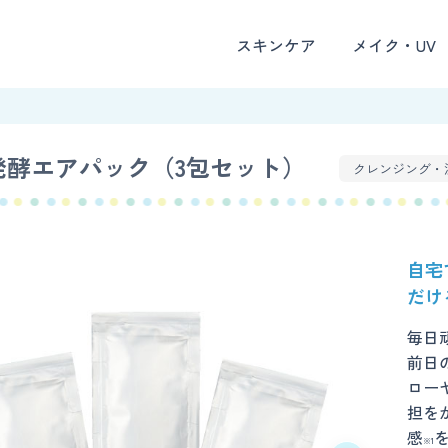
スキンケア
メイク・UV
発酵エアパック（3包セット）
クレンジング・
自宅
だけ
毎日
前日
ロー
担を
感
※1