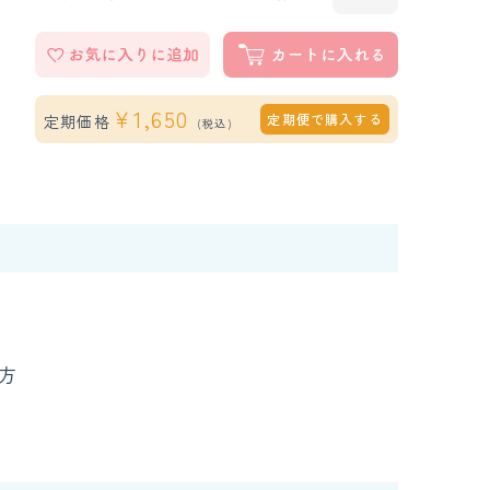
￥
1,650
定期便で購入する
定期価格
(税込)
方