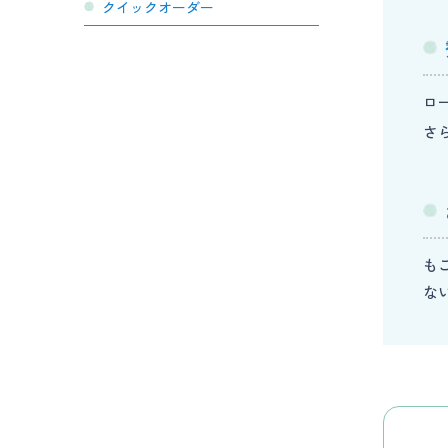
クイックオーダー
ロ
さ
も
な