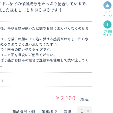
ミド
などの保湿成分をたっぷり配合しているで、
＊4
流した後もしっとりぷるぷるです！
マイ
ページ
顔後、手やお顔が乾いた状態でお顔にまんべんなくのせま
ご利用
ガイド
～１０分後、お顔の上で泡の弾ける感覚がおさまったら水
はぬるま湯でよく洗い流してください。
包で１回分の使い切りタイプです。
に１～２回を目安にご使用ください。
っぱり感がお好みの場合は洗顔料を使用して洗い流してく
い。
７ｇ
¥
2,100
（税込）
商品番号:
468
在庫:
あり
数量: