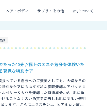
ヘア・ボディ
サプリ・その他
imyについて
洗顔
でたった10分♪極上のエステ気分を体験いた
る贅沢な特別ケア
頑張っている自分へのご褒美としても、大切な日の
の特別なケアにもおすすめな炭酸発酵エアパック♪
ヤルゼリー＆大豆を発酵した特殊成分
が、肌に負
＊1
かけることなく古い角質を除去しお肌に明るい透明
を届けます。さらにエラスチン
、ヒアルロン酸
、
＊2
＊3