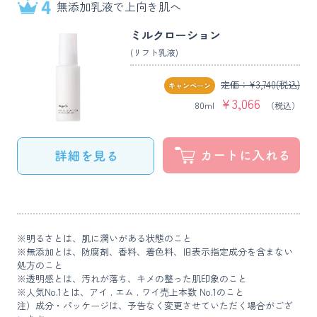
無添加乳液で上向き肌へ
ミルクローション
(リフト乳液)
定価：¥
3,740
(税込)
キャンペーン
¥
3,066
80ml
（税込）
※明るさとは、肌に潤いがある状態のこと
※無添加とは、防腐剤、香料、着色料、旧表示指定成分を含まない
処方のこと
※透明感とは、汚れが落ち、キメの整った肌印象のこと
※人気No.1とは、アイ . エム . ワイ売上本数 No.1のこと
注）成分・パッケージは、予告なく変更させていただく場合がござ