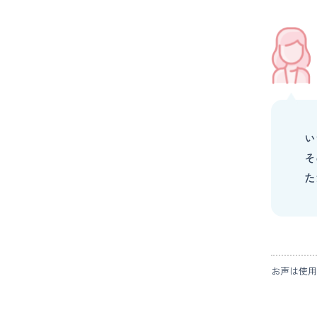
い
そ
た
お声は使用