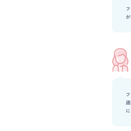
フ
が
フ
週
に