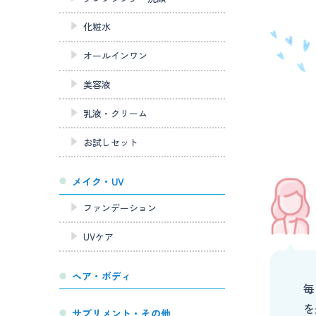
化粧水
オールインワン
美容液
乳液・クリーム
お試しセット
メイク・UV
ファンデーション
UVケア
ヘア・ボディ
毎
を
サプリメント・その他