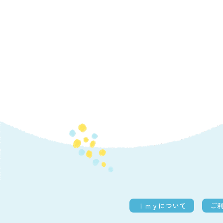
ｉｍｙについて
ご